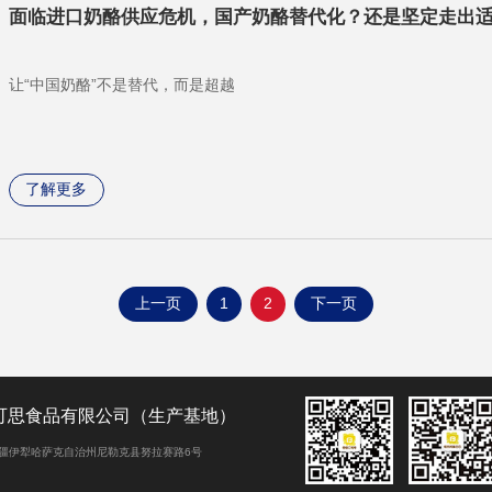
面临进口奶酪供应危机，国产奶酪替代化？还是坚定走出
让“中国奶酪”不是替代，而是超越
了解更多
上一页
1
2
下一页
可思食品有限公司（生产基地）
疆伊犁哈萨克自治州尼勒克县努拉赛路6号