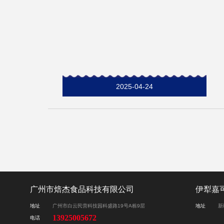
2025-04-24
广州市焙杰食品科技有限公司
伊犁嘉
地址
广州市白云民营科技园科盛路19号A栋9层
地址
新
13925005672
电话