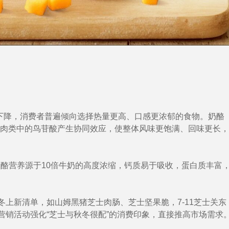
温下降，消费者普遍倾向选择热量更高、口感更浓郁的食物。奶酪
肉类中的鸟苷酸产生协同效应，使整体风味更饱满、回味更长，
酪营养源于10倍牛奶的高度浓缩，钙质易于吸收，蛋白质丰富
冬上新清单，如山姆黑猪芝士肉肠、芝士坚果脆，7-11芝士关东
营销活动强化“芝士与秋冬很配”的消费印象，直接推高市场需求