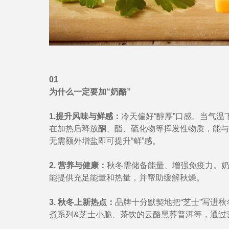
01
为什么一定要加“奶酪”
1.提升风味与鲜感：
冷天偏好“醇厚”口感。当气
在加热后释放酮、酯、硫化物等挥发性物质，能与
无需额外增盐即可提升“鲜”感。
2. 营养与健康：
秋冬需储备能量、增强免疫力。奶
能提供充足能量和热量，并帮助缓解秋燥。
3. 秋冬上新热点：
品牌十分默契地把“芝士”写进秋
煮系列&芝士小脆、茶饮的云酪黑荞普洱等，通过