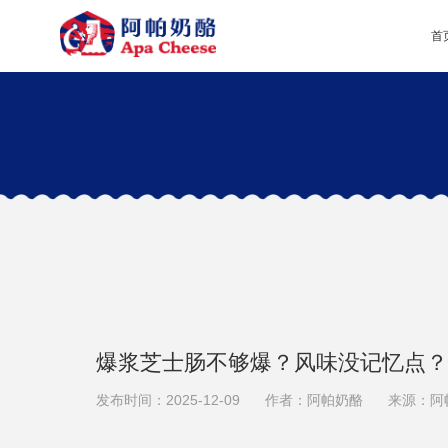
首
爆浆芝士肠不够爆？风味没记忆点？
发布时间：2025-12-09
作者：阿帕奶酪
来源：阿