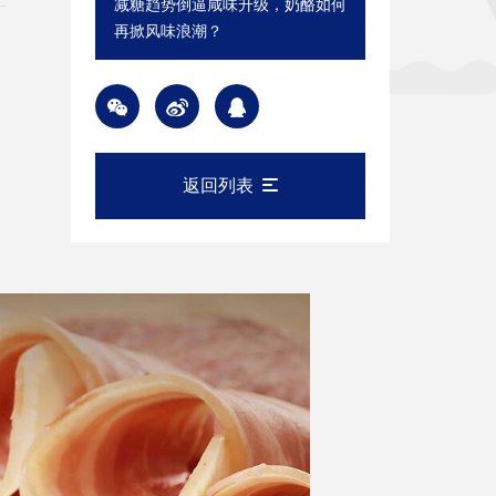
减糖趋势倒逼咸味升级，奶酪如何
再掀风味浪潮？
返回列表