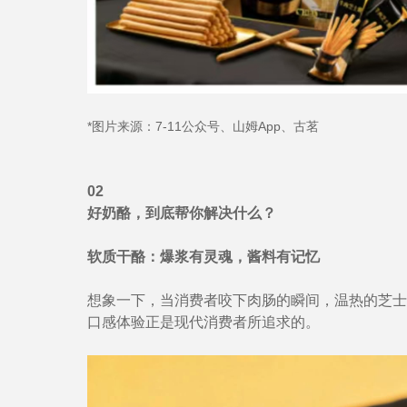
*图片来源：7-11公众号、山姆App、古茗
02
好奶酪，到底帮你解决什么？
软质干酪：爆浆有灵魂，酱料有记忆
想象一下，当消费者咬下肉肠的瞬间，温热的芝士
口感体验正是现代消费者所追求的。