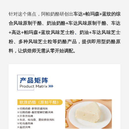
针对这个痛点，阿帕奶酪研创出
车达+帕玛森+蓝纹的综
合风味原制干酪、奶油奶酪+车达风味原制干酪、车达
+高达+帕玛森+蓝纹风味芝士粉
、
奶油+车达风味芝士
粉、多种风味芝士粒等奶酪产品，
提供即用型奶酪原
料，让烘焙师无需从零开始调配。