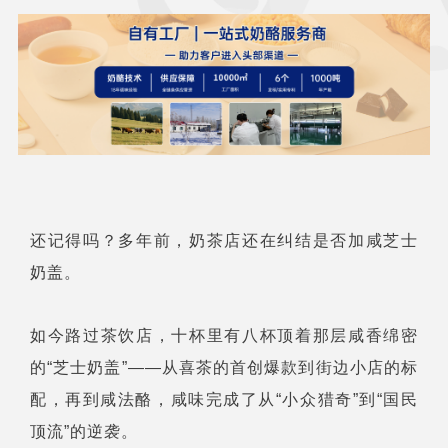
还记得吗？多年前，奶茶店还在纠结是否加咸芝士
奶盖。
如今路过茶饮店，十杯里有八杯顶着那层咸香绵密
的“芝士奶盖”——从喜茶的首创爆款到街边小店的标
配，再到咸法酪，咸味完成了从“小众猎奇”到“国民
顶流”的逆袭。