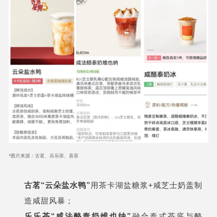
*图片来源：古茗、乐乐茶、喜茶
古茗“云朵盐水鸭”
用茶卡湖盐糖浆+咸芝士奶盖制
造咸甜风暴；
乐乐茶“咸法酪泰奶维也纳”
融合泰式茶底与酪