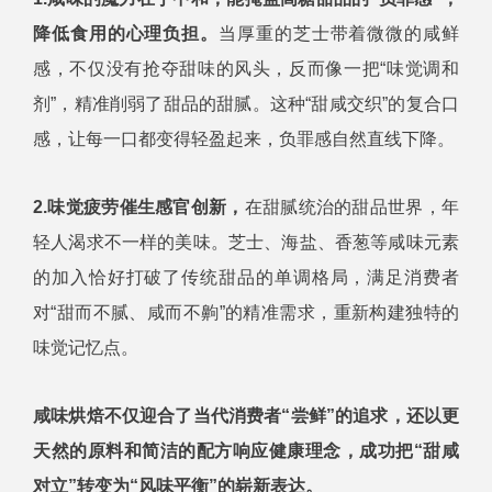
降低食用的心理负担。
当厚重的芝士带着微微的咸鲜
感，不仅没有抢夺甜味的风头，反而像一把“味觉调和
剂”，精准削弱了甜品的甜腻。这种“甜咸交织”的复合口
感，让每一口都变得轻盈起来，负罪感自然直线下降。
2.味觉疲劳催生感官创新，
在甜腻统治的甜品世界，年
轻人渴求不一样的美味。芝士、海盐、香葱等咸味元素
的加入恰好打破了传统甜品的单调格局，满足消费者
对“甜而不腻、咸而不齁”的精准需求，重新构建独特的
味觉记忆点。
咸味烘焙不仅迎合了当代消费者“尝鲜”的追求，还以更
天然的原料和简洁的配方响应健康理念，成功把“甜咸
对立”转变为“风味平衡”的崭新表达。