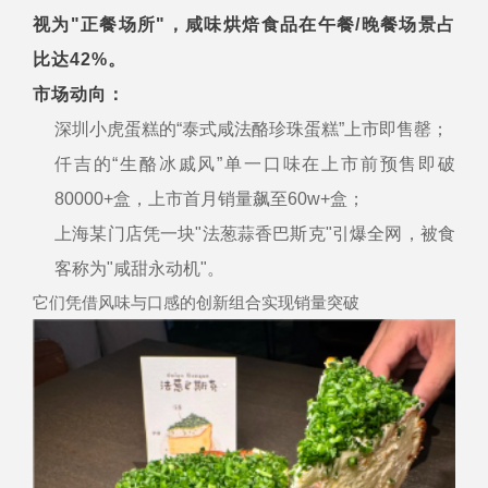
视为"正餐场所"，咸味烘焙食品在午餐/晚餐场景占
比达42%。
市场动向：
深圳小虎蛋糕的“泰式咸法酪珍珠蛋糕”上市即售罄；
仟吉的“生酪冰戚风”单一口味在上市前预售即破
80000+盒，上市首月销量飙至60w+盒；
上海某门店凭一块"法葱蒜香巴斯克"引爆全网，被食
客称为"咸甜永动机"。
它们凭借风味与口感的创新组合实现销量突破