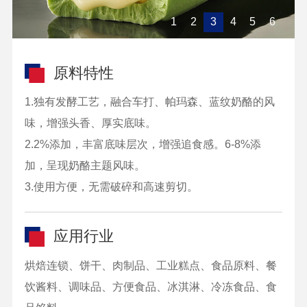
1
2
3
4
5
6
原料特性
1.独有发酵工艺，融合车打、帕玛森、蓝纹奶酪的风
味，增强头香、厚实底味。
2.2%添加，丰富底味层次，增强追食感。6-8%添
加，呈现奶酪主题风味。
3.使用方便，无需破碎和高速剪切。
应用行业
烘焙连锁、饼干、肉制品、工业糕点、食品原料、餐
饮酱料、调味品、方便食品、冰淇淋、冷冻食品、食