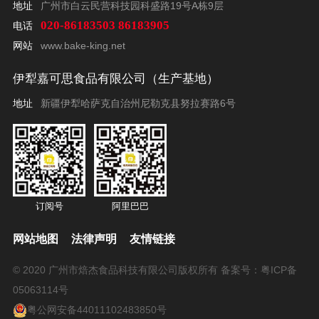
地址
广州市白云民营科技园科盛路19号A栋9层
020-86183503 86183905
电话
网站
www.bake-king.net
伊犁嘉可思食品有限公司（生产基地）
地址
新疆伊犁哈萨克自治州尼勒克县努拉赛路6号
订阅号
阿里巴巴
网站地图
法律声明
友情链接
© 2020 广州市焙杰食品科技有限公司版权所有 备案号：
粤ICP备
05063114号
粤公网安备44011102483850号