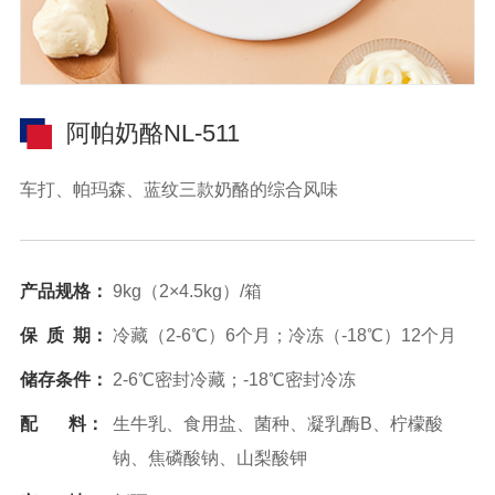
阿帕奶酪NL-511
车打、帕玛森、蓝纹三款奶酪的综合风味
产品规格：
9kg（2×4.5kg）/箱
保 质 期：
冷藏（2-6℃）6个月；冷冻（-18℃）12个月
储存条件：
2-6℃密封冷藏；-18℃密封冷冻
配 料：
生牛乳、食用盐、菌种、凝乳酶B、柠檬酸
钠、焦磷酸钠、山梨酸钾