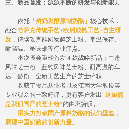
三、
新品首发
：
源源不断的研发与创新能力
依托
「鲜奶发酵原制奶酪」
核心技术，
融合
哈萨克传统手艺
+欧洲成熟工艺+自主研
发
，持续攻克鲜奶发酵芝士粉、常温保存、
耐高温、呈味难等行业痛点。
本次展会重磅首发
4 款战略新品：白霉
风味芝士粉
、
蓝纹风味芝士粉
、
耐高温的车
达干酪粉
、
全新工艺生产的芝士碎粒
收获了食品从业者以及江南大学教授等
专业观众的一致好评，更有客户发出
“这居然
是我们国产的芝士粉”
的由衷赞叹。
用实力打破国产原料奶酪的认知壁垒，
展现中国奶酪的创新力量。